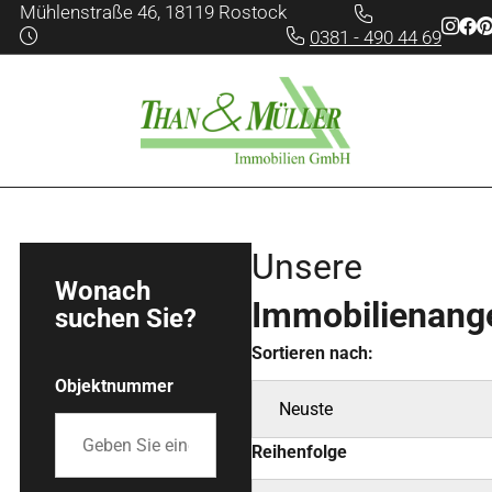
Mühlenstraße 46, 18119 Rostock
0381 - 490 44 69
Mo - Fr:
08:00 - 16:00
info@than-mueller.de